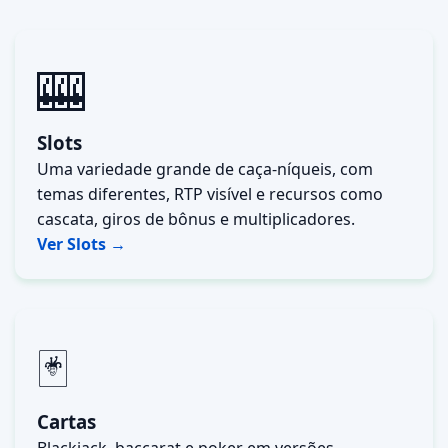
🎰
Slots
Uma variedade grande de caça‑níqueis, com
temas diferentes, RTP visível e recursos como
cascata, giros de bônus e multiplicadores.
Ver Slots →
🃏
Cartas