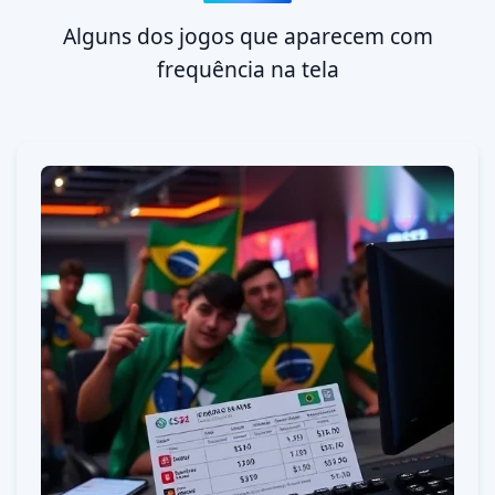
Alguns dos jogos que aparecem com
frequência na tela