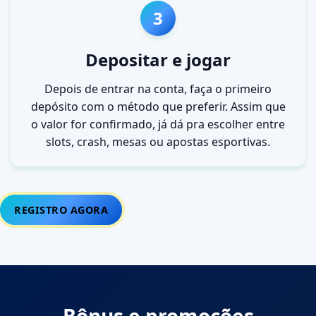
3
Depositar e jogar
Depois de entrar na conta, faça o primeiro
depósito com o método que preferir. Assim que
o valor for confirmado, já dá pra escolher entre
slots, crash, mesas ou apostas esportivas.
REGISTRO AGORA