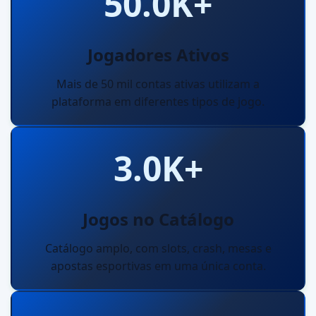
50.0K+
Jogadores Ativos
Mais de 50 mil contas ativas utilizam a
plataforma em diferentes tipos de jogo.
3.0K+
Jogos no Catálogo
Catálogo amplo, com slots, crash, mesas e
apostas esportivas em uma única conta.