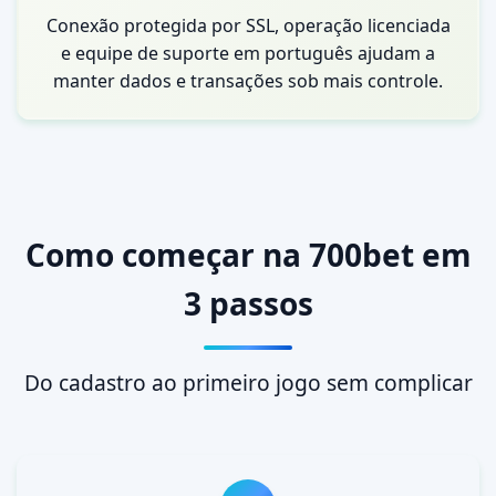
Conexão protegida por SSL, operação licenciada
e equipe de suporte em português ajudam a
manter dados e transações sob mais controle.
Como começar na 700bet em
3 passos
Do cadastro ao primeiro jogo sem complicar