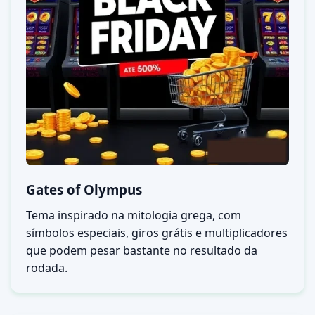
Gates of Olympus
Tema inspirado na mitologia grega, com
símbolos especiais, giros grátis e multiplicadores
que podem pesar bastante no resultado da
rodada.