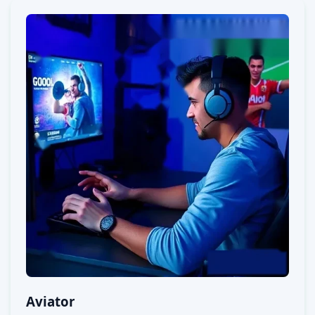
Aviator