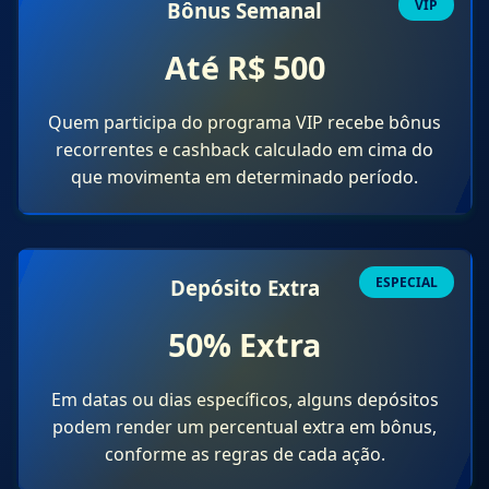
VIP
Bônus Semanal
Até R$ 500
Quem participa do programa VIP recebe bônus
recorrentes e cashback calculado em cima do
que movimenta em determinado período.
ESPECIAL
Depósito Extra
50% Extra
Em datas ou dias específicos, alguns depósitos
podem render um percentual extra em bônus,
conforme as regras de cada ação.