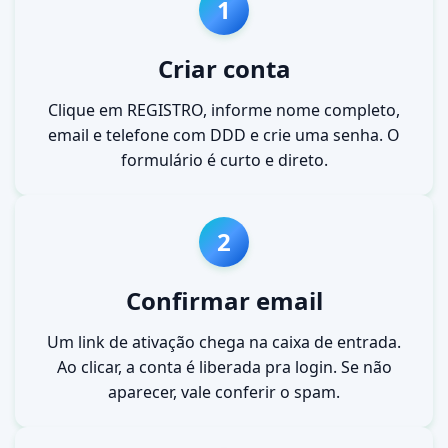
1
Criar conta
Clique em REGISTRO, informe nome completo,
email e telefone com DDD e crie uma senha. O
formulário é curto e direto.
2
Confirmar email
Um link de ativação chega na caixa de entrada.
Ao clicar, a conta é liberada pra login. Se não
aparecer, vale conferir o spam.