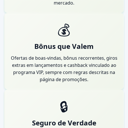
mercado.
💰
Bônus que Valem
Ofertas de boas‑vindas, bônus recorrentes, giros
extras em lançamentos e cashback vinculado ao
programa VIP, sempre com regras descritas na
página de promoções.
🔒
Seguro de Verdade