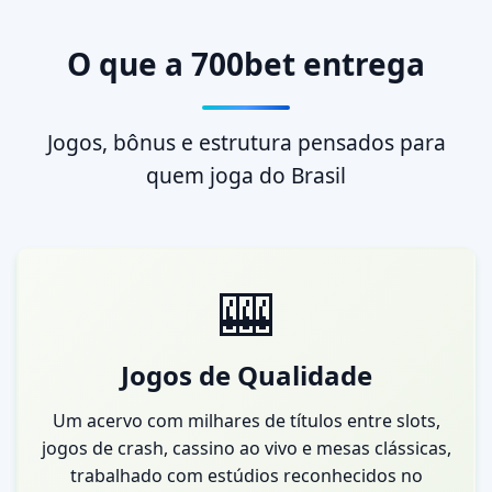
O que a 700bet entrega
Jogos, bônus e estrutura pensados para
quem joga do Brasil
🎰
Jogos de Qualidade
Um acervo com milhares de títulos entre slots,
jogos de crash, cassino ao vivo e mesas clássicas,
trabalhado com estúdios reconhecidos no