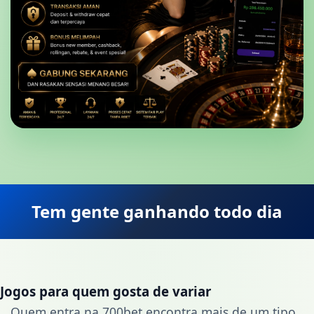
Tem gente ganhando todo dia
Jogos para quem gosta de variar
Quem entra na 700bet encontra mais de um tipo