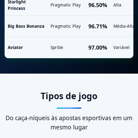
Starlight
96.50%
Pragmatic Play
Alta
Princess
96.71%
Big Bass Bonanza
Pragmatic Play
Média-Alta
97.00%
Aviator
Spribe
Variável
Tipos de jogo
Do caça‑níqueis às apostas esportivas em um
mesmo lugar