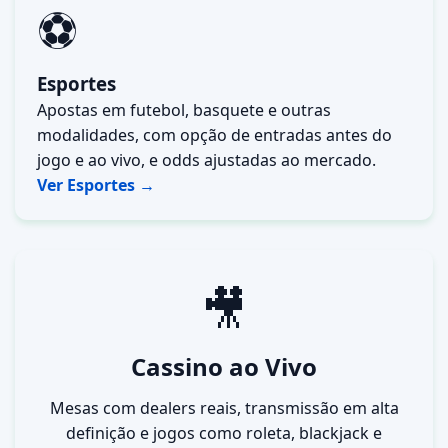
⚽
Esportes
Apostas em futebol, basquete e outras
modalidades, com opção de entradas antes do
jogo e ao vivo, e odds ajustadas ao mercado.
Ver Esportes →
🎥
Cassino ao Vivo
Mesas com dealers reais, transmissão em alta
definição e jogos como roleta, blackjack e