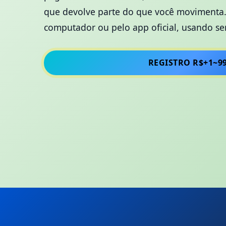
que devolve parte do que você movimenta.
computador ou pelo app oficial, usando s
REGISTRO R$+1~9