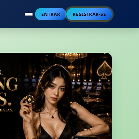
ENTRAR
REGISTRAR-SE