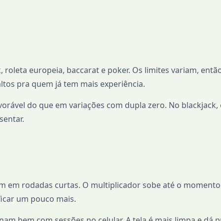
 roleta europeia, baccarat e poker. Os limites variam, en
ltos pra quem já tem mais experiência.
vorável do que em variações com dupla zero. No blackjack, 
sentar.
am em rodadas curtas. O multiplicador sobe até o momento
ficar um pouco mais.
am bem com sessões no celular. A tela é mais limpa e dá pr