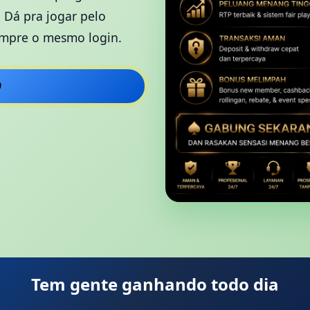
 Dá pra jogar pelo
empre o mesmo login.
9
Tem gente ganhando todo dia