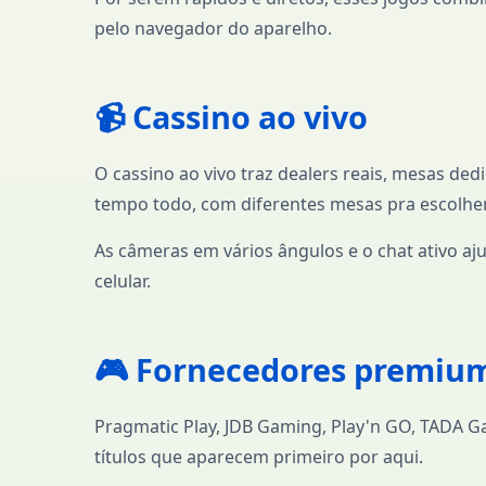
pelo navegador do aparelho.
📹 Cassino ao vivo
O cassino ao vivo traz dealers reais, mesas ded
tempo todo, com diferentes mesas pra escolher
As câmeras em vários ângulos e o chat ativo aj
celular.
🎮 Fornecedores premiu
Pragmatic Play, JDB Gaming, Play'n GO, TADA Gam
títulos que aparecem primeiro por aqui.