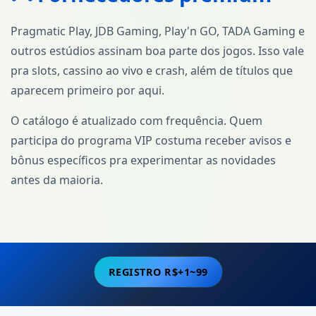
Pragmatic Play, JDB Gaming, Play'n GO, TADA Gaming e
outros estúdios assinam boa parte dos jogos. Isso vale
pra slots, cassino ao vivo e crash, além de títulos que
aparecem primeiro por aqui.
O catálogo é atualizado com frequência. Quem
participa do programa VIP costuma receber avisos e
bônus específicos pra experimentar as novidades
antes da maioria.
REGISTRO R$+1~99