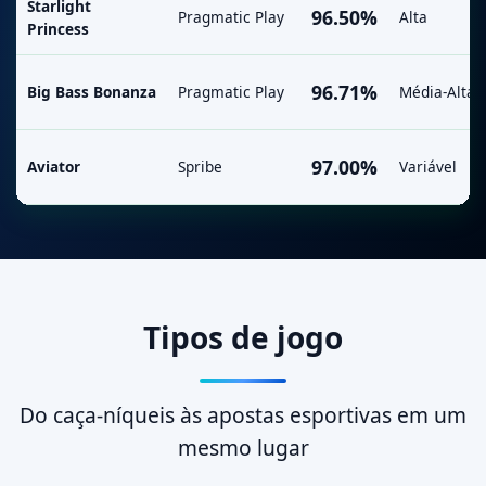
Starlight
96.50%
Pragmatic Play
Alta
Princess
96.71%
Big Bass Bonanza
Pragmatic Play
Média-Alta
97.00%
Aviator
Spribe
Variável
Tipos de jogo
Do caça‑níqueis às apostas esportivas em um
mesmo lugar