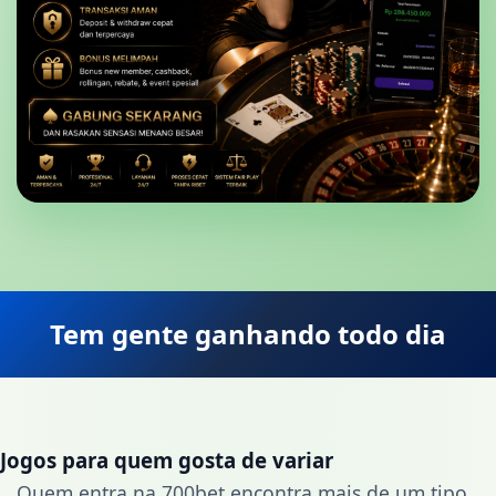
Tem gente ganhando todo dia
Jogos para quem gosta de variar
Quem entra na 700bet encontra mais de um tipo