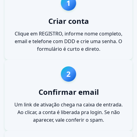
1
Criar conta
Clique em REGISTRO, informe nome completo,
email e telefone com DDD e crie uma senha. O
formulário é curto e direto.
2
Confirmar email
Um link de ativação chega na caixa de entrada.
Ao clicar, a conta é liberada pra login. Se não
aparecer, vale conferir o spam.