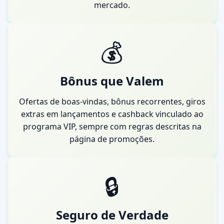
mercado.
💰
Bônus que Valem
Ofertas de boas‑vindas, bônus recorrentes, giros
extras em lançamentos e cashback vinculado ao
programa VIP, sempre com regras descritas na
página de promoções.
🔒
Seguro de Verdade