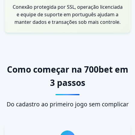
Conexão protegida por SSL, operação licenciada
e equipe de suporte em português ajudam a
manter dados e transações sob mais controle.
Como começar na 700bet em
3 passos
Do cadastro ao primeiro jogo sem complicar