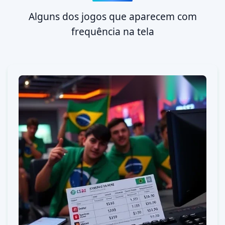
Alguns dos jogos que aparecem com
frequência na tela