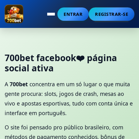
ENTRAR
REGISTRAR-SE
700bet facebook❤️ página
social ativa
A
700bet
concentra em um só lugar o que muita
gente procura: slots, jogos de crash, mesas ao
vivo e apostas esportivas, tudo com conta única e
interface em português.
O site foi pensado pro público brasileiro, com
métodos de pagamento conhecidos, bônus de