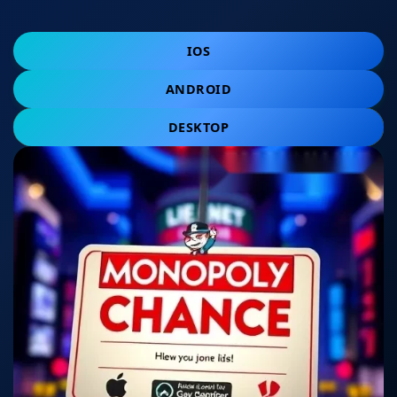
IOS
ANDROID
DESKTOP