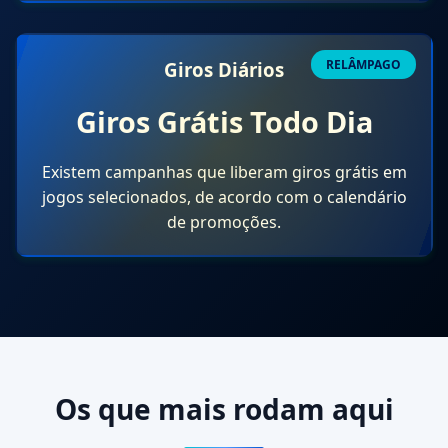
RELÂMPAGO
Giros Diários
Giros Grátis Todo Dia
Existem campanhas que liberam giros grátis em
jogos selecionados, de acordo com o calendário
de promoções.
Os que mais rodam aqui