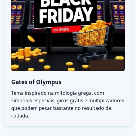
Gates of Olympus
Tema inspirado na mitologia grega, com
símbolos especiais, giros grátis e multiplicadores
que podem pesar bastante no resultado da
rodada.