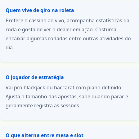
Quem vive de giro na roleta
Prefere o cassino ao vivo, acompanha estatísticas da
roda e gosta de ver o dealer em ação. Costuma
encaixar algumas rodadas entre outras atividades do
dia.
O jogador de estratégia
Vai pro blackjack ou baccarat com plano definido.
Ajusta o tamanho das apostas, sabe quando parar e
geralmente registra as sessões.
O que alterna entre mesa e slot