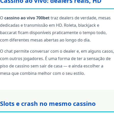
Cassino ao vivo: dealers reais, HD
O
cassino ao vivo 700bet
traz dealers de verdade, mesas
dedicadas e transmissão em HD. Roleta, blackjack e
baccarat ficam disponíveis praticamente o tempo todo,
com diferentes mesas abertas ao longo do dia.
O chat permite conversar com o dealer e, em alguns casos,
com outros jogadores. É uma forma de ter a sensação de
piso de cassino sem sair de casa — e ainda escolher a
mesa que combina melhor com o seu estilo.
Slots e crash no mesmo cassino