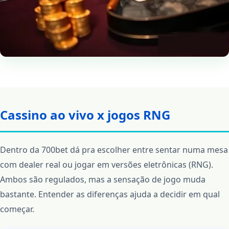
Cassino ao vivo x jogos RNG
Dentro da 700bet dá pra escolher entre sentar numa mesa
com dealer real ou jogar em versões eletrônicas (RNG).
Ambos são regulados, mas a sensação de jogo muda
bastante. Entender as diferenças ajuda a decidir em qual
começar.