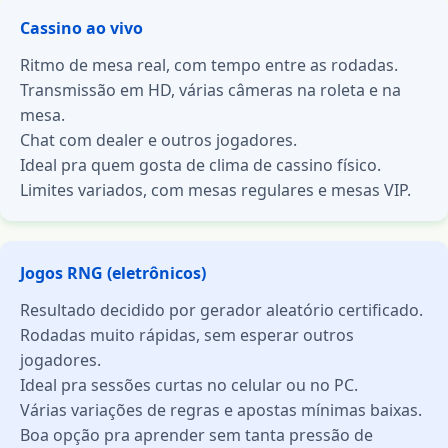
Cassino ao vivo
Ritmo de mesa real, com tempo entre as rodadas.
Transmissão em HD, várias câmeras na roleta e na
mesa.
Chat com dealer e outros jogadores.
Ideal pra quem gosta de clima de cassino físico.
Limites variados, com mesas regulares e mesas VIP.
Jogos RNG (eletrônicos)
Resultado decidido por gerador aleatório certificado.
Rodadas muito rápidas, sem esperar outros
jogadores.
Ideal pra sessões curtas no celular ou no PC.
Várias variações de regras e apostas mínimas baixas.
Boa opção pra aprender sem tanta pressão de