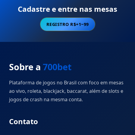
Cadastre e entre nas mesas
REGISTRO R$+1~99
Sobre a
700bet
Plataforma de jogos no Brasil com foco em mesas
ao vivo, roleta, blackjack, baccarat, além de slots e
jogos de crash na mesma conta.
Contato