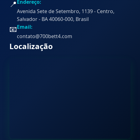
Endereço:
📍
Avenida Sete de Setembro, 1139 - Centro,
Salvador - BA 40060-000, Brasil
Email:
📧
contato@700bett4.com
Localização