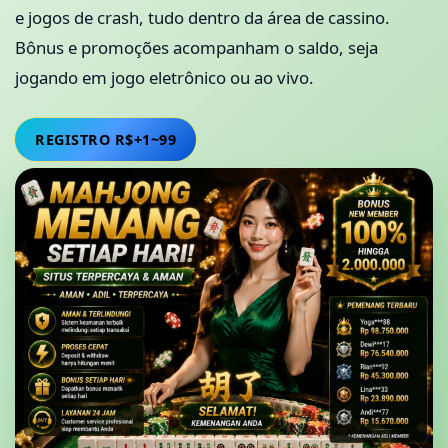
e jogos de crash, tudo dentro da área de cassino.
Bônus e promoções acompanham o saldo, seja
jogando em jogo eletrônico ou ao vivo.
REGISTRO R$+1~99