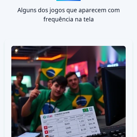
Alguns dos jogos que aparecem com
frequência na tela