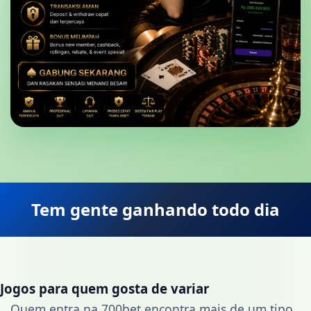
Tem gente ganhando todo dia
Jogos para quem gosta de variar
Quem entra na 700bet encontra mais de um tipo