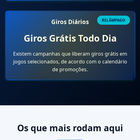
RELÂMPAGO
Giros Diários
Giros Grátis Todo Dia
Existem campanhas que liberam giros grátis em
jogos selecionados, de acordo com o calendário
de promoções.
Os que mais rodam aqui