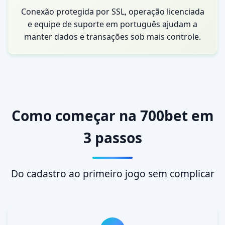
Conexão protegida por SSL, operação licenciada
e equipe de suporte em português ajudam a
manter dados e transações sob mais controle.
Como começar na 700bet em
3 passos
Do cadastro ao primeiro jogo sem complicar