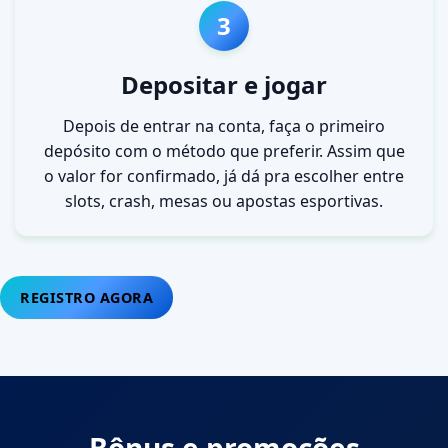
3
Depositar e jogar
Depois de entrar na conta, faça o primeiro
depósito com o método que preferir. Assim que
o valor for confirmado, já dá pra escolher entre
slots, crash, mesas ou apostas esportivas.
REGISTRO AGORA