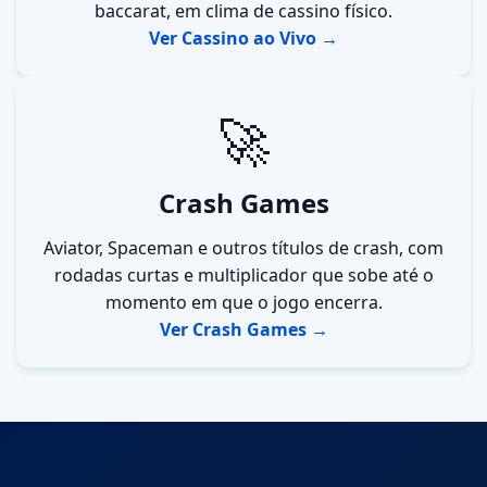
baccarat, em clima de cassino físico.
Ver Cassino ao Vivo →
🚀
Crash Games
Aviator, Spaceman e outros títulos de crash, com
rodadas curtas e multiplicador que sobe até o
momento em que o jogo encerra.
Ver Crash Games →