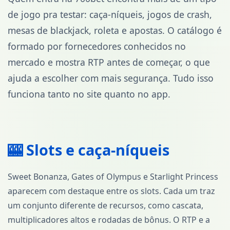
de jogo pra testar: caça‑níqueis, jogos de crash,
mesas de blackjack, roleta e apostas. O catálogo é
formado por fornecedores conhecidos no
mercado e mostra RTP antes de começar, o que
ajuda a escolher com mais segurança. Tudo isso
funciona tanto no site quanto no app.
🎰 Slots e caça-níqueis
Sweet Bonanza, Gates of Olympus e Starlight Princess
aparecem com destaque entre os slots. Cada um traz
um conjunto diferente de recursos, como cascata,
multiplicadores altos e rodadas de bônus. O RTP e a