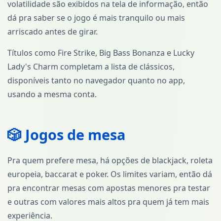
volatilidade são exibidos na tela de informação, então
dá pra saber se o jogo é mais tranquilo ou mais
arriscado antes de girar.
Títulos como Fire Strike, Big Bass Bonanza e Lucky
Lady's Charm completam a lista de clássicos,
disponíveis tanto no navegador quanto no app,
usando a mesma conta.
🎲 Jogos de mesa
Pra quem prefere mesa, há opções de blackjack, roleta
europeia, baccarat e poker. Os limites variam, então dá
pra encontrar mesas com apostas menores pra testar
e outras com valores mais altos pra quem já tem mais
experiência.