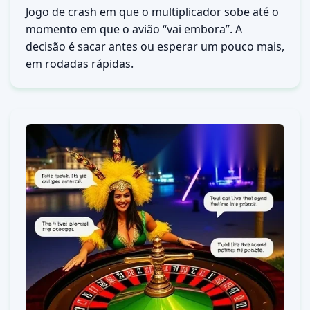
Jogo de crash em que o multiplicador sobe até o
momento em que o avião “vai embora”. A
decisão é sacar antes ou esperar um pouco mais,
em rodadas rápidas.