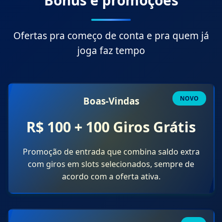
Bônus e promoções
Ofertas pra começo de conta e pra quem já
joga faz tempo
NOVO
Boas-Vindas
R$ 100 + 100 Giros Grátis
Promoção de entrada que combina saldo extra
com giros em slots selecionados, sempre de
acordo com a oferta ativa.