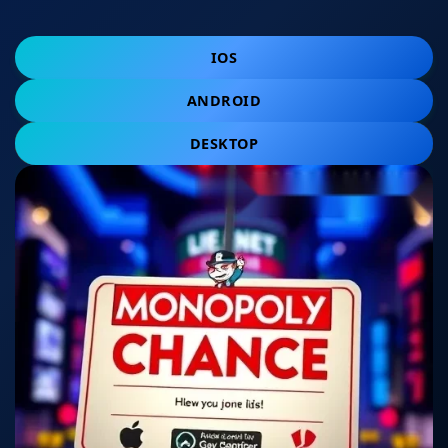
IOS
ANDROID
DESKTOP