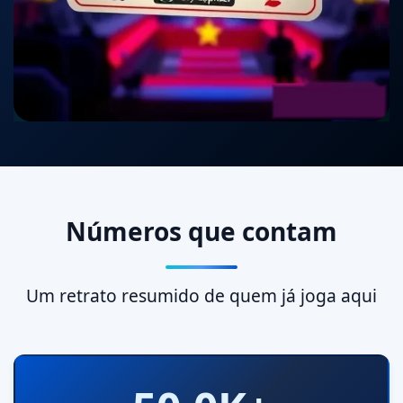
Números que contam
Um retrato resumido de quem já joga aqui