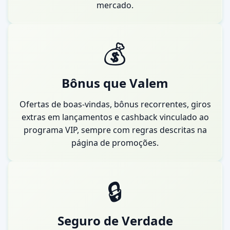
mercado.
💰
Bônus que Valem
Ofertas de boas‑vindas, bônus recorrentes, giros
extras em lançamentos e cashback vinculado ao
programa VIP, sempre com regras descritas na
página de promoções.
🔒
Seguro de Verdade