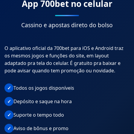
App 700bet no celular
Cassino e apostas direto do bolso
O aplicativo oficial da 700bet para iOS e Android traz
os mesmos jogos e funções do site, em layout
adaptado pra tela do celular. É gratuito pra baixar e
pode avisar quando tem promoção ou novidade.
✓
Todos os jogos disponíveis
✓
Depósito e saque na hora
✓
Suporte o tempo todo
✓
Aviso de bônus e promo