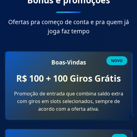
Bônus e promoções
Ofertas pra começo de conta e pra quem já
joga faz tempo
NOVO
Boas-Vindas
R$ 100 + 100 Giros Grátis
Promoção de entrada que combina saldo extra
com giros em slots selecionados, sempre de
acordo com a oferta ativa.