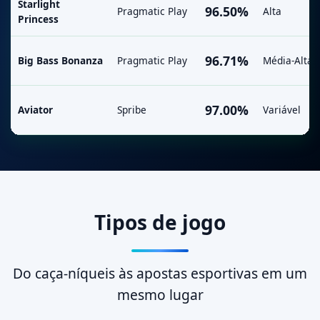
Starlight
96.50%
Pragmatic Play
Alta
Princess
96.71%
Big Bass Bonanza
Pragmatic Play
Média-Alta
97.00%
Aviator
Spribe
Variável
Tipos de jogo
Do caça‑níqueis às apostas esportivas em um
mesmo lugar