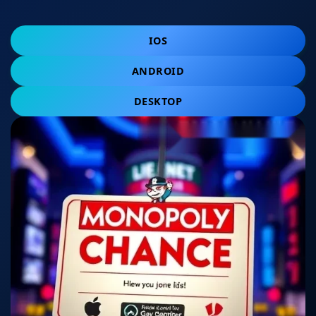
IOS
ANDROID
DESKTOP