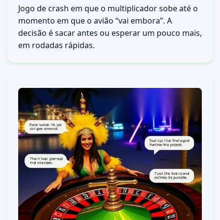
Jogo de crash em que o multiplicador sobe até o
momento em que o avião “vai embora”. A
decisão é sacar antes ou esperar um pouco mais,
em rodadas rápidas.