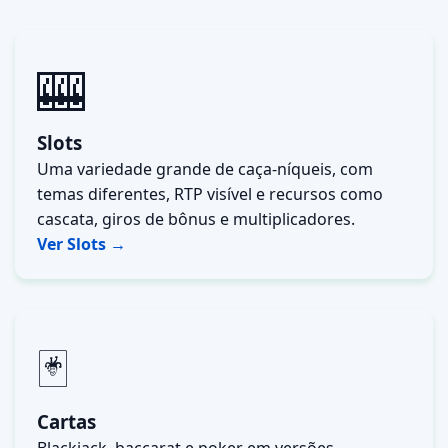
🎰
Slots
Uma variedade grande de caça‑níqueis, com
temas diferentes, RTP visível e recursos como
cascata, giros de bônus e multiplicadores.
Ver Slots →
🃏
Cartas