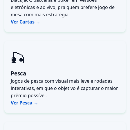
Blackjack, baccarat e poker em versões
eletrônicas e ao vivo, pra quem prefere jogo de
mesa com mais estratégia.
Ver Cartas →
🎣
Pesca
Jogos de pesca com visual mais leve e rodadas
interativas, em que o objetivo é capturar o maior
prêmio possível.
Ver Pesca →