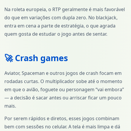
Na roleta europeia, o RTP geralmente é mais favorável
do que em variações com dupla zero. No blackjack,
entra em cena a parte de estratégia, o que agrada
quem gosta de estudar o jogo antes de sentar.
🚀 Crash games
Aviator, Spaceman e outros jogos de crash focam em
rodadas curtas. O multiplicador sobe até o momento
em que o avião, foguete ou personagem “vai embora”
— a decisão é sacar antes ou arriscar ficar um pouco
mais.
Por serem rápidos e diretos, esses jogos combinam
bem com sessões no celular. A tela é mais limpa e dá