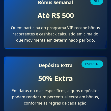
VIP
Bônus Semanal
Até R$ 500
Quem participa do programa VIP recebe bônus
recorrentes e cashback calculado em cima do
que movimenta em determinado período.
ESPECIAL
Depósito Extra
50% Extra
Em datas ou dias específicos, alguns depósitos
podem render um percentual extra em bônus,
conforme as regras de cada ação.