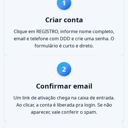
1
Criar conta
Clique em REGISTRO, informe nome completo,
email e telefone com DDD e crie uma senha. O
formulário é curto e direto.
2
Confirmar email
Um link de ativação chega na caixa de entrada.
Ao clicar, a conta é liberada pra login. Se não
aparecer, vale conferir o spam.