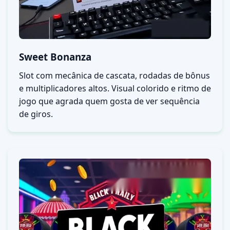
Sweet Bonanza
Slot com mecânica de cascata, rodadas de bônus
e multiplicadores altos. Visual colorido e ritmo de
jogo que agrada quem gosta de ver sequência
de giros.