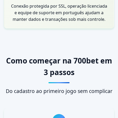
Conexão protegida por SSL, operação licenciada
e equipe de suporte em português ajudam a
manter dados e transações sob mais controle.
Como começar na 700bet em
3 passos
Do cadastro ao primeiro jogo sem complicar