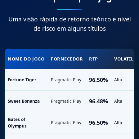
Uma visão rápida de retorno teórico e nível
de risco em alguns títulos
NOME DO JOGO
FORNECEDOR
RTP
VOLATILI
96.50%
Fortune Tiger
Pragmatic Play
Alta
96.48%
Sweet Bonanza
Pragmatic Play
Alta
Gates of
96.50%
Pragmatic Play
Alta
Olympus