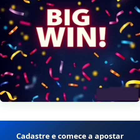
Cadastre e comece a apostar