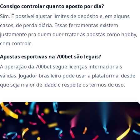
Consigo controlar quanto aposto por dia?
Sim. É possível ajustar limites de depósito e, em alguns
casos, de perda diária. Essas ferramentas existem
justamente pra quem quer tratar as apostas como hobby,
com controle.
Apostas esportivas na 700bet são legais?
A operação da 700bet segue licenças internacionais
válidas. Jogador brasileiro pode usar a plataforma, desde
que seja maior de idade e respeite os termos de uso.