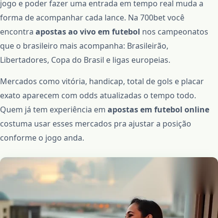
jogo e poder fazer uma entrada em tempo real muda a
forma de acompanhar cada lance. Na 700bet você
encontra
apostas ao vivo em futebol
nos campeonatos
que o brasileiro mais acompanha: Brasileirão,
Libertadores, Copa do Brasil e ligas europeias.
Mercados como vitória, handicap, total de gols e placar
exato aparecem com odds atualizadas o tempo todo.
Quem já tem experiência em
apostas em futebol online
costuma usar esses mercados pra ajustar a posição
conforme o jogo anda.