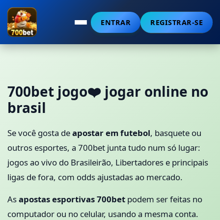
ENTRAR
REGISTRAR-SE
700bet jogo❤️ jogar online no
brasil
Se você gosta de
apostar em futebol
, basquete ou
outros esportes, a 700bet junta tudo num só lugar:
jogos ao vivo do Brasileirão, Libertadores e principais
ligas de fora, com odds ajustadas ao mercado.
As
apostas esportivas 700bet
podem ser feitas no
computador ou no celular, usando a mesma conta.