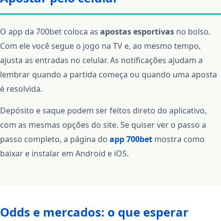
O app da 700bet coloca as
apostas esportivas
no bolso.
Com ele você segue o jogo na TV e, ao mesmo tempo,
ajusta as entradas no celular. As notificações ajudam a
lembrar quando a partida começa ou quando uma aposta
é resolvida.
Depósito e saque podem ser feitos direto do aplicativo,
com as mesmas opções do site. Se quiser ver o passo a
passo completo, a página do
app 700bet
mostra como
baixar e instalar em Android e iOS.
Odds e mercados: o que esperar