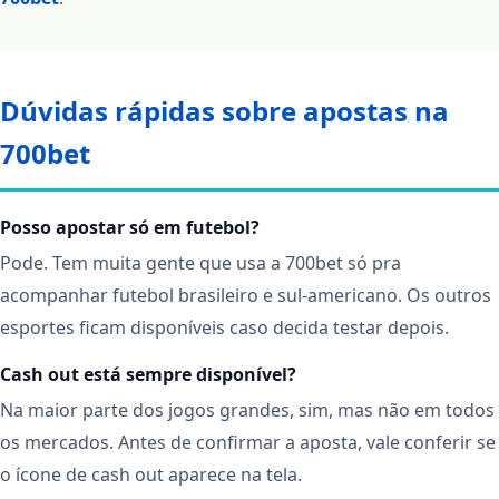
Dúvidas rápidas sobre apostas na
700bet
Posso apostar só em futebol?
Pode. Tem muita gente que usa a 700bet só pra
acompanhar futebol brasileiro e sul‑americano. Os outros
esportes ficam disponíveis caso decida testar depois.
Cash out está sempre disponível?
Na maior parte dos jogos grandes, sim, mas não em todos
os mercados. Antes de confirmar a aposta, vale conferir se
o ícone de cash out aparece na tela.