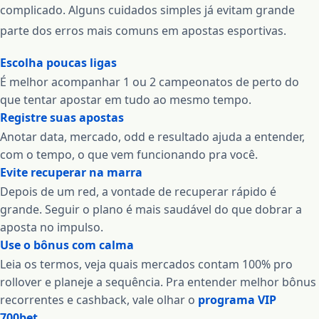
complicado. Alguns cuidados simples já evitam grande
parte dos erros mais comuns em apostas esportivas.
Escolha poucas ligas
É melhor acompanhar 1 ou 2 campeonatos de perto do
que tentar apostar em tudo ao mesmo tempo.
Registre suas apostas
Anotar data, mercado, odd e resultado ajuda a entender,
com o tempo, o que vem funcionando pra você.
Evite recuperar na marra
Depois de um red, a vontade de recuperar rápido é
grande. Seguir o plano é mais saudável do que dobrar a
aposta no impulso.
Use o bônus com calma
Leia os termos, veja quais mercados contam 100% pro
rollover e planeje a sequência. Pra entender melhor bônus
recorrentes e cashback, vale olhar o
programa VIP
700bet
.