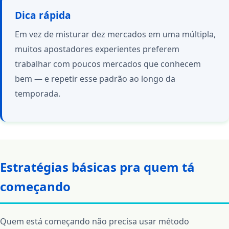
Dica rápida
Em vez de misturar dez mercados em uma múltipla,
muitos apostadores experientes preferem
trabalhar com poucos mercados que conhecem
bem — e repetir esse padrão ao longo da
temporada.
Estratégias básicas pra quem tá
começando
Quem está começando não precisa usar método